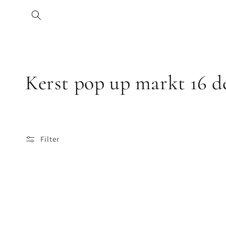
Meteen
naar de
content
C
Kerst pop up markt 16 d
o
l
Filter
l
e
c