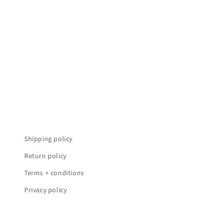
t
i
e
:
Shipping policy
Return policy
Terms + conditions
Privacy policy