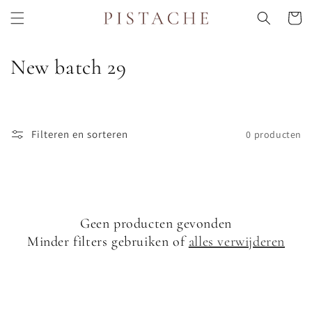
Meteen
naar de
Winkelwa
content
C
New batch 29
o
l
Filteren en sorteren
0 producten
l
e
c
Geen producten gevonden
t
Minder filters gebruiken of
alles verwijderen
i
e
: